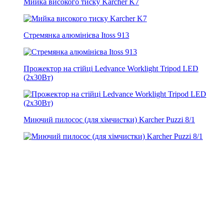
Мийка високого тиску Karcher K7
Стремянка алюмінієва Itoss 913
Прожектор на стійці Ledvance Worklight Tripod LED
(2х30Вт)
Миючий пилосос (для хімчистки) Karcher Puzzi 8/1