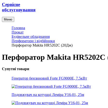
Сервісне
обслуговування
Меню
Головна
Прокат
Будівельне обладнання
Перфоратори і відбійники
Перфоратор Makita HR5202C (20Дж)
Перфоратор Makita HR5202C 
Супутні товари
Генератор бензиновий Forte FG9000Е, 7.5кВт
Подовжувач на котушці Леміра У16-01, 25м