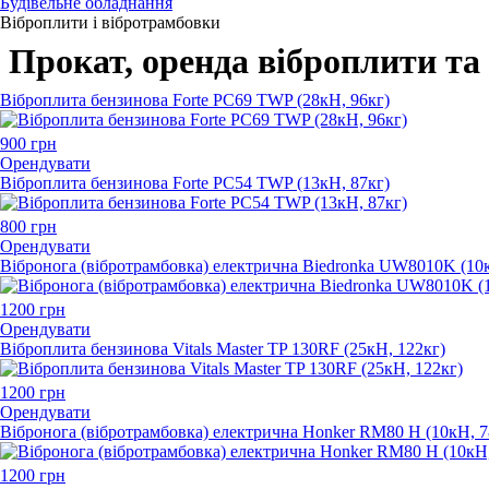
Будівельне обладнання
Віброплити і вібротрамбовки
Прокат, оренда віброплити та
Віброплита бензинова Forte PC69 TWP (28кН, 96кг)
900
грн
Орендувати
Віброплита бензинова Forte PC54 TWP (13кН, 87кг)
800
грн
Орендувати
Вібронога (вібротрамбовка) електрична Biedronka UW8010K (10к
1200
грн
Орендувати
Віброплита бензинова Vitals Master TP 130RF (25кН, 122кг)
1200
грн
Орендувати
Вібронога (вібротрамбовка) електрична Honker RM80 H (10кН, 7
1200
грн