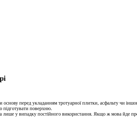
рі
ти основу перед укладанням тротуарної плитки, асфальту чи інш
но підготувати поверхню.
а лише у випадку постійного використання. Якщо ж мова йде про