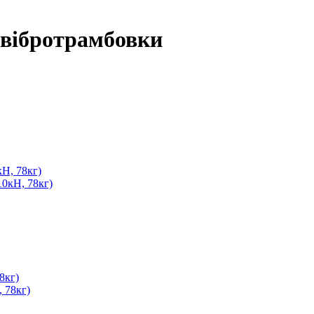
 вібротрамбовки
Ок!
Н, 78кг)
8кг)