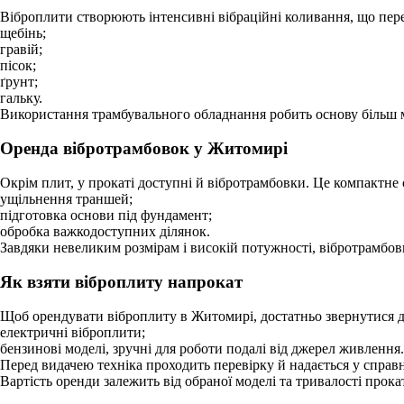
Віброплити створюють інтенсивні вібраційні коливання, що пере
щебінь;
гравій;
пісок;
ґрунт;
гальку.
Використання трамбувального обладнання робить основу більш м
Оренда вібротрамбовок у Житомирі
Окрім плит, у прокаті доступні й вібротрамбовки. Це компактне
ущільнення траншей;
підготовка основи під фундамент;
обробка важкодоступних ділянок.
Завдяки невеликим розмірам і високій потужності, вібротрамбов
Як взяти віброплиту напрокат
Щоб орендувати віброплиту в Житомирі, достатньо звернутися до 
електричні віброплити;
бензинові моделі, зручні для роботи подалі від джерел живлення.
Перед видачею техніка проходить перевірку й надається у справн
Вартість оренди залежить від обраної моделі та тривалості прокат