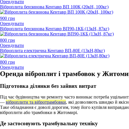
Орендувати
Віброплита бензинова Кентавр ВП 100К (20кН, 100кг)
900
грн
Орендувати
Віброплита бензинова Кентавр ВП90-1КБ (13кН, 87кг)
800
грн
Орендувати
Віброплита електрична Кентавр ВП-80Е (13кН,80кг)
800
грн
Орендувати
Оренда віброплит і трамбовок у Житоми
Підготовка ділянки без зайвих витрат
Під час будівництва чи ремонту часто виникає потреба ущільни
—
віброплити та вібротрамбовки
, які дозволяють швидко й якіс
Таке обладнання є доволі дорогим, тому його купівля виправдан
віброплити або трамбовки в Житомирі.
Де застосовують трамбувальну техніку